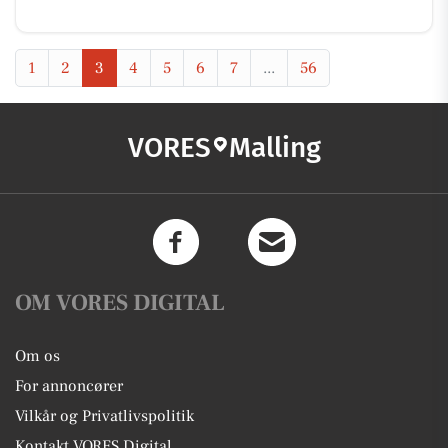
1
2
3
4
5
6
7
...
56
VORES
Malling
OM VORES DIGITAL
Om os
For annoncører
Vilkår og Privatlivspolitik
Kontakt VORES Digital