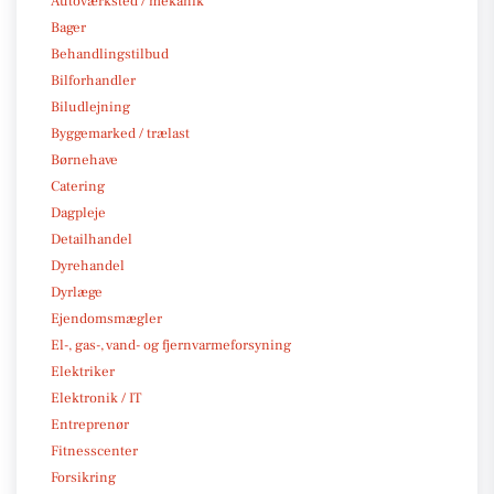
Autoværksted / mekanik
Bager
Behandlingstilbud
Bilforhandler
Biludlejning
Byggemarked / trælast
Børnehave
Catering
Dagpleje
Detailhandel
Dyrehandel
Dyrlæge
Ejendomsmægler
El-, gas-, vand- og fjernvarmeforsyning
Elektriker
Elektronik / IT
Entreprenør
Fitnesscenter
Forsikring