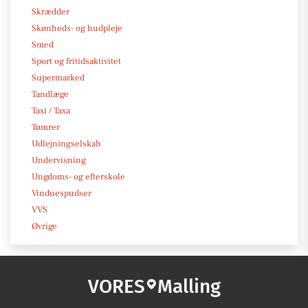
Skrædder
Skønheds- og hudpleje
Smed
Sport og fritidsaktivitet
Supermarked
Tandlæge
Taxi / Taxa
Tømrer
Udlejningselskab
Undervisning
Ungdoms- og efterskole
Vinduespudser
VVS
Øvrige
VORES
Malling