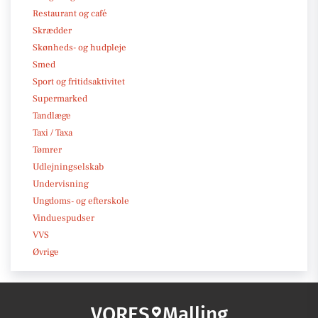
Restaurant og café
Skrædder
Skønheds- og hudpleje
Smed
Sport og fritidsaktivitet
Supermarked
Tandlæge
Taxi / Taxa
Tømrer
Udlejningselskab
Undervisning
Ungdoms- og efterskole
Vinduespudser
VVS
Øvrige
VORES
Malling