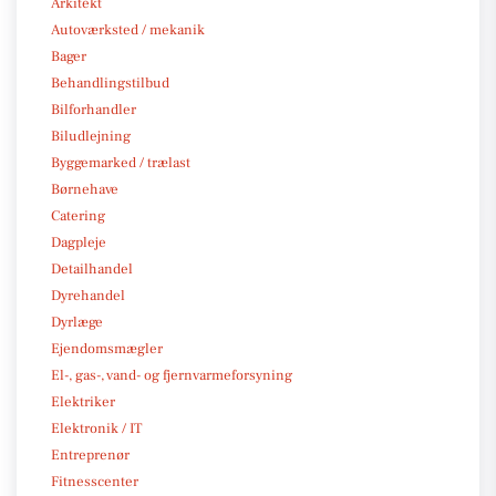
Arkitekt
Autoværksted / mekanik
Bager
Behandlingstilbud
Bilforhandler
Biludlejning
Byggemarked / trælast
Børnehave
Catering
Dagpleje
Detailhandel
Dyrehandel
Dyrlæge
Ejendomsmægler
El-, gas-, vand- og fjernvarmeforsyning
Elektriker
Elektronik / IT
Entreprenør
Fitnesscenter