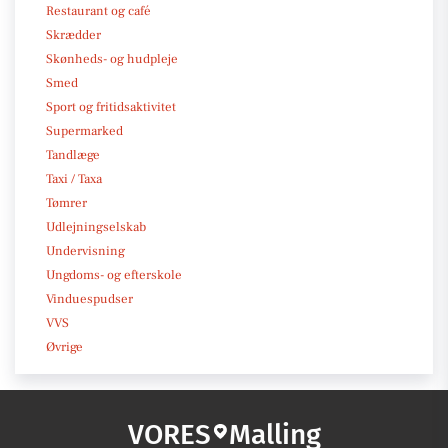
Restaurant og café
Skrædder
Skønheds- og hudpleje
Smed
Sport og fritidsaktivitet
Supermarked
Tandlæge
Taxi / Taxa
Tømrer
Udlejningselskab
Undervisning
Ungdoms- og efterskole
Vinduespudser
VVS
Øvrige
VORES
Malling