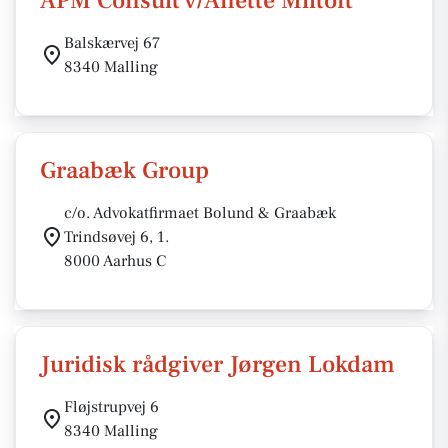
APM Consult v/Anette Miltoft
Balskærvej 67
8340 Malling
Graabæk Group
c/o. Advokatfirmaet Bolund & Graabæk
Trindsøvej 6, 1.
8000 Aarhus C
Juridisk rådgiver Jørgen Lokdam
Fløjstrupvej 6
8340 Malling