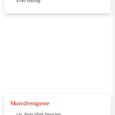
8340 Malling
Skovdrengene
c/o. Niels Ulrik Drescher