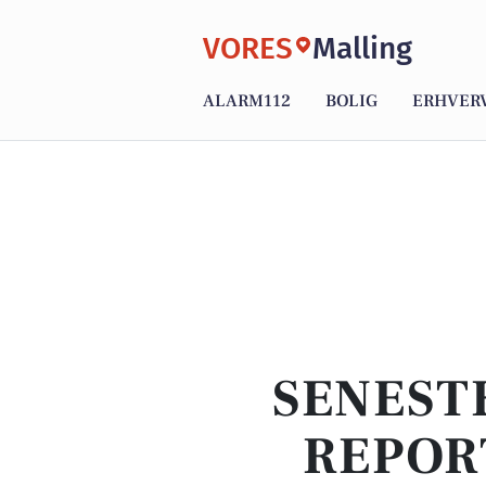
VORES
Malling
ALARM112
BOLIG
ERHVER
SENEST
REPOR