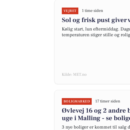
1 time siden
VEJRET
Sol og frisk pust giver 
Kølig start, lun eftermiddag. Da
temperaturen stiger stille og rolig
Kilde: MET.no
17 timer siden
BOLIGMARKED
Øvlevej 16 og 2 andre 
uge i Malling - se boli
3 nye boliger er kommet til salg d