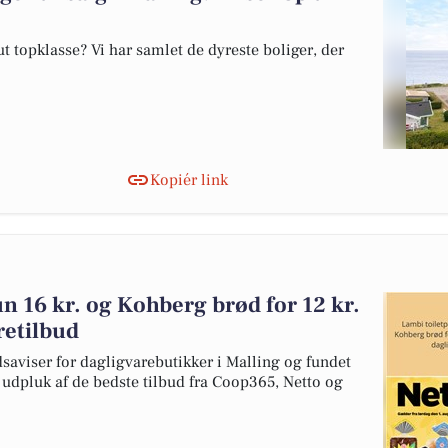
 topklasse? Vi har samlet de dyreste boliger, der
Kopiér link
un 16 kr. og Kohberg brød for 12 kr.
retilbud
dsaviser for dagligvarebutikker i Malling og fundet
t udpluk af de bedste tilbud fra Coop365, Netto og