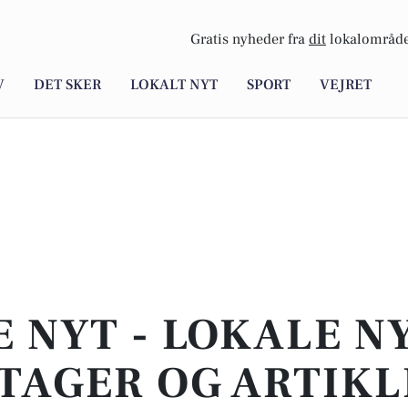
Gratis nyheder fra
dit
lokalområde
V
DET SKER
LOKALT NYT
SPORT
VEJRET
E NYT - LOKALE N
TAGER OG ARTIKL