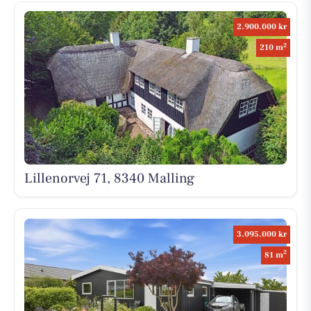
2.900.000 kr
2
210 m
Lillenorvej 71, 8340 Malling
3.095.000 kr
2
81 m