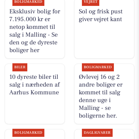
BOLIGMARKED
VEJRET
Eksklusiv bolig for
Sol og frisk pust
7.195.000 kr er
giver vejret kant
netop kommet til
salg i Malling - Se
den og de dyreste
boliger her
BILER
BOLIGMARKED
10 dyreste biler til
Øvlevej 16 og 2
salg i nærheden af
andre boliger er
Aarhus Kommune
kommet til salg
denne uge i
Malling - se
boligerne her.
BOLIGMARKED
DAGLIGVARER