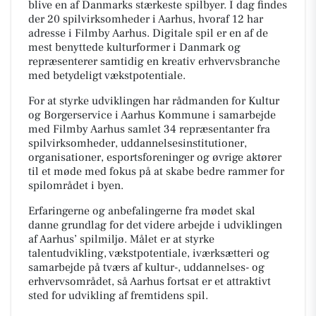
blive en af Danmarks stærkeste spilbyer. I dag findes
der 20 spilvirksomheder i Aarhus, hvoraf 12 har
adresse i Filmby Aarhus. Digitale spil er en af de
mest benyttede kulturformer i Danmark og
repræsenterer samtidig en kreativ erhvervsbranche
med betydeligt vækstpotentiale.
For at styrke udviklingen har rådmanden for Kultur
og Borgerservice i Aarhus Kommune i samarbejde
med Filmby Aarhus samlet 34 repræsentanter fra
spilvirksomheder, uddannelsesinstitutioner,
organisationer, esportsforeninger og øvrige aktører
til et møde med fokus på at skabe bedre rammer for
spilområdet i byen.
Erfaringerne og anbefalingerne fra mødet skal
danne grundlag for det videre arbejde i udviklingen
af Aarhus’ spilmiljø. Målet er at styrke
talentudvikling, vækstpotentiale, iværksætteri og
samarbejde på tværs af kultur-, uddannelses- og
erhvervsområdet, så Aarhus fortsat er et attraktivt
sted for udvikling af fremtidens spil.