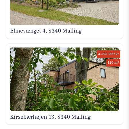
Elmevænget 4, 8340 Malling
3.595.000 kr
2
120 m
Kirsebærhøjen 13, 8340 Malling