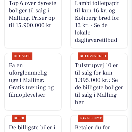
Top 6 over dyreste
Lambi toiletpapir
boliger til salg i
til kun 16 kr. og
Malling. Priser op
Kohberg brød for
til 15.900.000 kr
12 kr. - Se de
lokale
dagligvaretilbud
DET SKER
BOLIGMARKED
Få en
Tulstrupvej 10 er
uforglemmelig
til salg for kun
uge i Malling:
1.395.000 kr.: Se
Gratis træning og
de billigste boliger
filmoplevelser
til salg i Malling
her
BILER
LOKALT NYT
De billigste biler i
Betaler du for