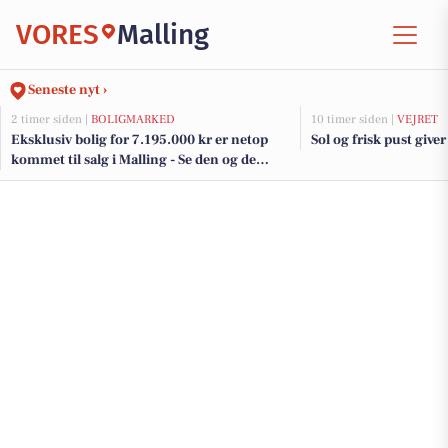
VORES
Malling
Seneste nyt ›
2 timer siden |
BOLIGMARKED
10 timer siden |
VEJRET
Eksklusiv bolig for 7.195.000 kr er netop
Sol og frisk pust giver
kommet til salg i Malling - Se den og de
dyreste boliger her