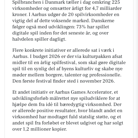
Spilbranchen i Danmark tæller i dag omkring 225
virksomheder og omsætter årligt for 4,7 milliarder
kroner. I Aarhus udgør de 20 spilvirksomheder en
vigtig del af dette voksende marked. Danskerne
følger også med udviklingen: 73% har spillet
digitale spil inden for det seneste år, og over
halvdelen spiller dagligt.
Flere konkrete initiativer er allerede sat i værk i
Aarhus. I budget 2026 er der via kulturpakken afsat
midler til en årlig spilfestival, som skal gøre digitale
spil til en synlig del af byens kulturliv og skabe nye
møder mellem borgere, talenter og professionelle.
Den første festival finder sted i november 2026.
Et andet initiativ er Aarhus Games Accelerator, et
udviklingsforløb målrettet nye spiludviklere for at
hjælpe dem fra idé til bæredygtig virksomhed. Der
er allerede positive resultater, hvor blandt andet en
virksomhed har modtaget fuld statslig støtte, og et
andet spil fra forløbet er blevet udgivet og har solgt
over 1,2 millioner kopier.