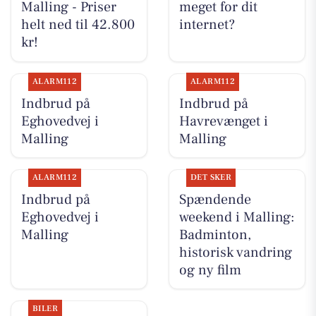
Malling - Priser
meget for dit
helt ned til 42.800
internet?
kr!
ALARM112
ALARM112
Indbrud på
Indbrud på
Eghovedvej i
Havrevænget i
Malling
Malling
ALARM112
DET SKER
Indbrud på
Spændende
Eghovedvej i
weekend i Malling:
Malling
Badminton,
historisk vandring
og ny film
BILER