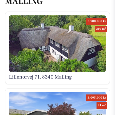
MALLING
2.900.000 kr
2
210 m
Lillenorvej 71, 8340 Malling
3.095.000 kr
2
81 m