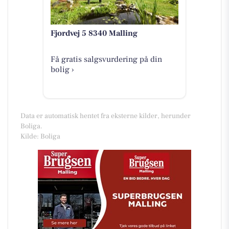
Fjordvej 5 8340 Malling
Få gratis salgsvurdering på din
bolig ›
Data er automatisk hentet fra eksterne kilder, herunder
Boliga.
Kilde: Boliga