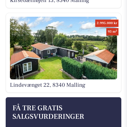
Kirsebærhøjen 13, 8340 Malling
2.995.000 kr
2
93 m
Lindevænget 22, 8340 Malling
FÅ TRE GRATIS
SALGSVURDERINGER