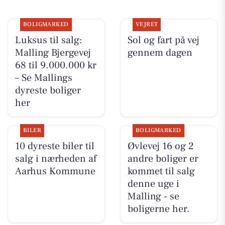
BOLIGMARKED
VEJRET
Luksus til salg:
Sol og fart på vej
Malling Bjergevej
gennem dagen
68 til 9.000.000 kr
– Se Mallings
dyreste boliger
her
BILER
BOLIGMARKED
10 dyreste biler til
Øvlevej 16 og 2
salg i nærheden af
andre boliger er
Aarhus Kommune
kommet til salg
denne uge i
Malling - se
boligerne her.