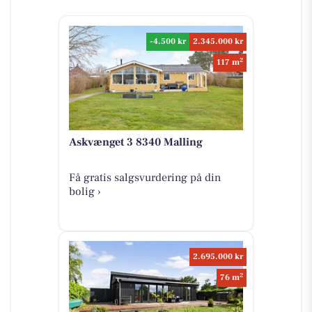
-4.500 kr
2.345.000 kr
2
117 m
Askvænget 3 8340 Malling
Få gratis salgsvurdering på din
bolig ›
2.695.000 kr
2
76 m