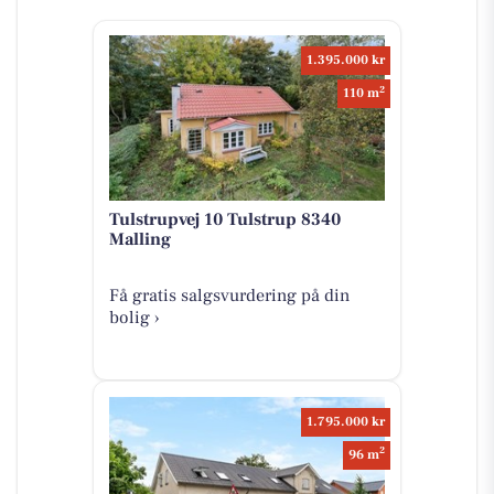
1.395.000 kr
2
110 m
Tulstrupvej 10 Tulstrup 8340
Malling
Få gratis salgsvurdering på din
bolig ›
1.795.000 kr
2
96 m