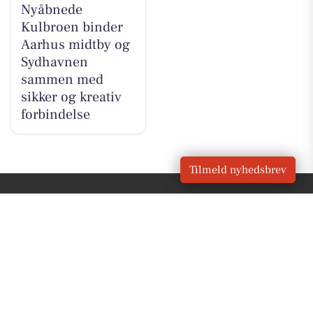
Nyåbnede
Kulbroen binder
Aarhus midtby og
Sydhavnen
sammen med
sikker og kreativ
forbindelse
Tilmeld nyhedsbrev
VORES
Malling
OM VORES DIGITAL