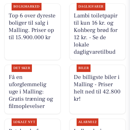
BOLIGMARKED
DAGLIGVARER
Top 6 over dyreste
Lambi toiletpapir
boliger til salg i
til kun 16 kr. og
Malling. Priser op
Kohberg brød for
til 15.900.000 kr
12 kr. - Se de
lokale
dagligvaretilbud
DET SKER
BILER
Få en
De billigste biler i
uforglemmelig
Malling - Priser
uge i Malling:
helt ned til 42.800
Gratis træning og
kr!
filmoplevelser
LOKALT NYT
ALARM112