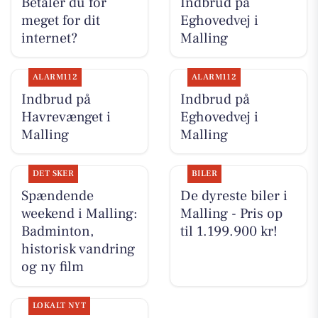
Betaler du for
Indbrud på
meget for dit
Eghovedvej i
internet?
Malling
ALARM112
ALARM112
Indbrud på
Indbrud på
Havrevænget i
Eghovedvej i
Malling
Malling
DET SKER
BILER
Spændende
De dyreste biler i
weekend i Malling:
Malling - Pris op
Badminton,
til 1.199.900 kr!
historisk vandring
og ny film
LOKALT NYT