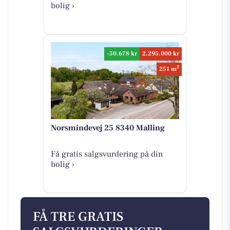
bolig ›
-50.678 kr
2.295.000 kr
2
251 m
Norsmindevej 25 8340 Malling
Få gratis salgsvurdering på din
bolig ›
FÅ TRE GRATIS