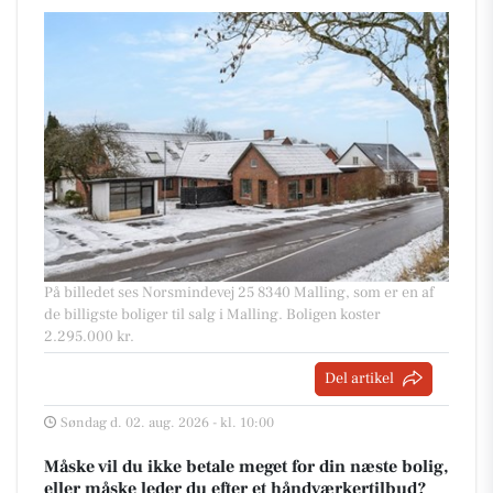
På billedet ses Norsmindevej 25 8340 Malling, som er en af
de billigste boliger til salg i Malling. Boligen koster
2.295.000 kr.
Del artikel
Søndag d. 02. aug. 2026 - kl. 10:00
Måske vil du ikke betale meget for din næste bolig,
eller måske leder du efter et håndværkertilbud?