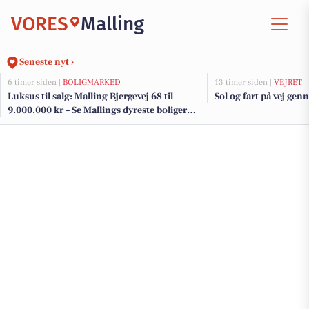
VORES
Malling
Seneste nyt ›
6 timer siden |
BOLIGMARKED
13 timer siden |
VEJRET
Luksus til salg: Malling Bjergevej 68 til
Sol og fart på vej ge
9.000.000 kr – Se Mallings dyreste boliger
her