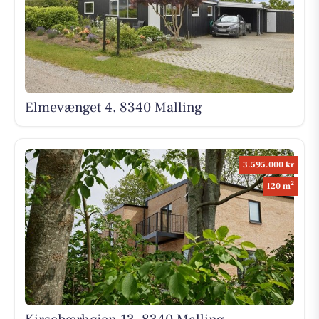
Elmevænget 4, 8340 Malling
3.595.000 kr
2
120 m