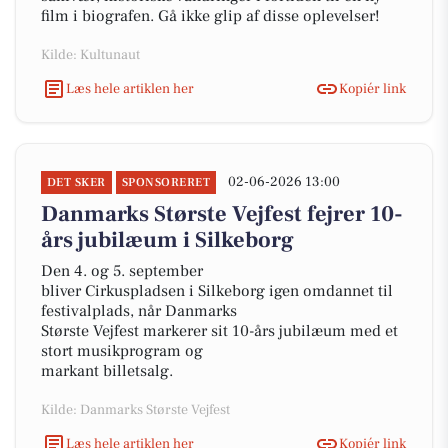
film i biografen. Gå ikke glip af disse oplevelser!
Kilde: Kultunaut
Læs hele artiklen her
Kopiér link
02-06-2026 13:00
DET SKER
SPONSORERET
Danmarks Største Vejfest fejrer 10-
års jubilæum i Silkeborg
Den 4. og 5. september
bliver Cirkuspladsen i Silkeborg igen omdannet til
festivalplads, når Danmarks
Største Vejfest markerer sit 10-års jubilæum med et
stort musikprogram og
markant billetsalg.
Kilde: Danmarks Største Vejfest
Læs hele artiklen her
Kopiér link