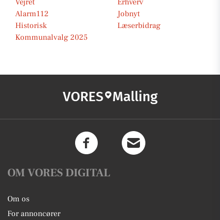
Vejret
Erhverv
Alarm112
Jobnyt
Historisk
Læserbidrag
Kommunalvalg 2025
VORES
Malling
OM VORES DIGITAL
Om os
For annoncører