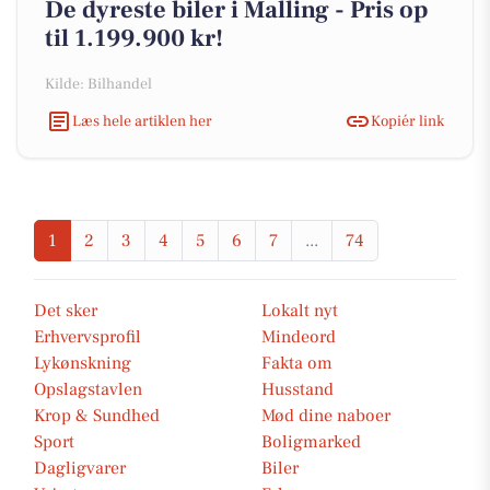
De dyreste biler i Malling - Pris op
til 1.199.900 kr!
Kilde: Bilhandel
Læs hele artiklen her
Kopiér link
1
2
3
4
5
6
7
...
74
Det sker
Lokalt nyt
Erhvervsprofil
Mindeord
Lykønskning
Fakta om
Opslagstavlen
Husstand
Krop & Sundhed
Mød dine naboer
Sport
Boligmarked
Dagligvarer
Biler