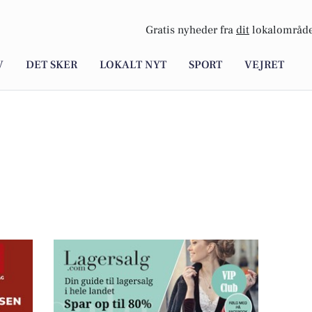
Gratis nyheder fra
dit
lokalområde
V
DET SKER
LOKALT NYT
SPORT
VEJRET