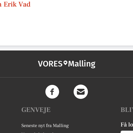
n Erik Vad
VORES
Malling
GENVEJE
BLI
Få l
Seneste nyt fra Malling