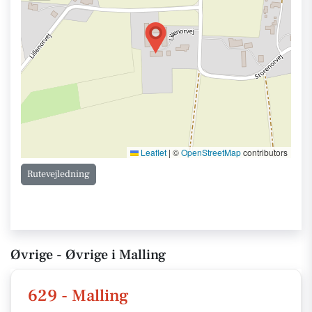
Leaflet
|
©
OpenStreetMap
contributors
Rutevejledning
Øvrige - Øvrige i Malling
629 - Malling