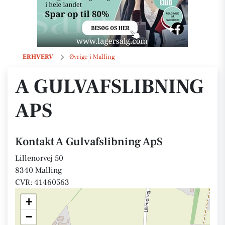
A Gulvafslibning ApS
ERHVERV
Øvrige i Malling
A GULVAFSLIBNING
APS
Kontakt A Gulvafslibning ApS
Lillenorvej 50
8340 Malling
CVR: 41460563
+
−