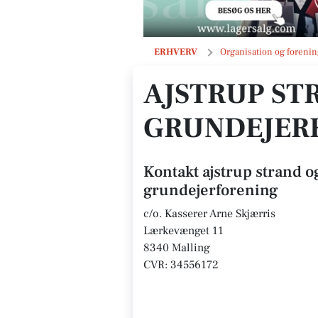
ajstrup strand og norsminde grunde
ERHVERV
Organisation og forenin
AJSTRUP ST
GRUNDEJER
Kontakt ajstrup strand 
grundejerforening
c/o. Kasserer Arne Skjærris
Lærkevænget 11
8340 Malling
CVR: 34556172