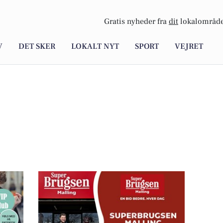
Gratis nyheder fra
dit
lokalområde
V
DET SKER
LOKALT NYT
SPORT
VEJRET