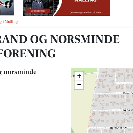
jerforening
g i Malling
RAND OG NORSMINDE
FORENING
og norsminde
+
−