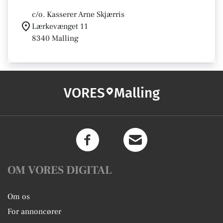
c/o. Kasserer Arne Skjærris
Lærkevænget 11
8340 Malling
VORES
Malling
OM VORES DIGITAL
Om os
For annoncører