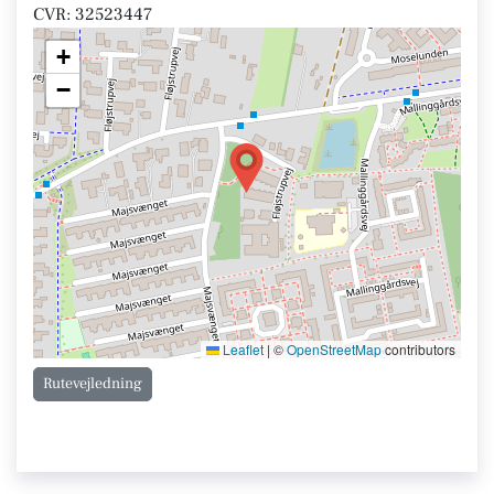
CVR: 32523447
+
−
Leaflet
|
©
OpenStreetMap
contributors
Rutevejledning