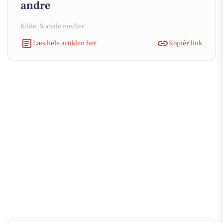
andre
Kilde: Sociale medier
Læs hele artiklen her
Kopiér link