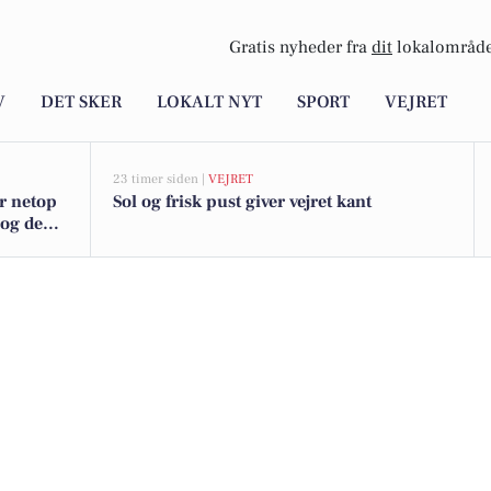
Gratis nyheder fra
dit
lokalområde
V
DET SKER
LOKALT NYT
SPORT
VEJRET
23 timer siden |
VEJRET
er netop
Sol og frisk pust giver vejret kant
 og de