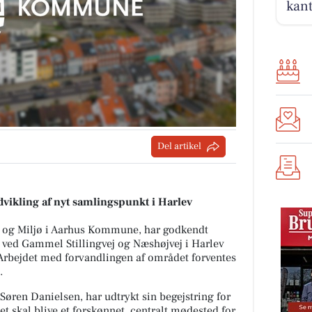
kan
Del artikel
udvikling af nyt samlingspunkt i Harlev
k og Miljø i Aarhus Kommune, har godkendt
ved Gammel Stillingvej og Næshøjvej i Harlev
. Arbejdet med forvandlingen af området forventes
.
øren Danielsen, har udtrykt sin begejstring for
det skal blive et forskønnet, centralt mødested for