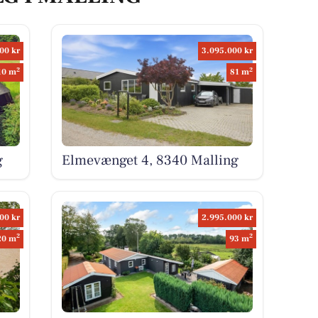
00 kr
3.095.000 kr
2
2
10 m
81 m
g
Elmevænget 4, 8340 Malling
00 kr
2.995.000 kr
2
2
20 m
93 m