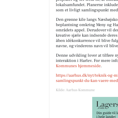
lokalsamfundet. Planerne inkludere
som et livligt samlingspunkt med 
Den grønne kile langs Næshøjskol
beplantning omkring Meny og Harle
områdets appel. Derudover vil d
kreative sjæle kan indsende deres
åben idékonkurrence vil blive ful
navne, og vinderens navn vil blive 
Denne udvikling lover at tilføre n
interaktion i Harlev. For mere i
Kommunes hjemmeside
.
https://aarhus.dk/nyt/teknik-og-
samlingspunkt-du-kan-vaere-med
Kilde: Aarhus Kommune