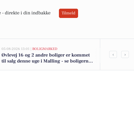
 -
direkte i din indbakke
Tilmeld
05-08-2026 13:01 |
BOLIGMARKED
05-08-2026 13:01
‹
›
Øvlevej 16 og 2 andre boliger er kommet
Top 6 over dy
til salg denne uge i Malling - se boligerne
Malling. Pris
her.