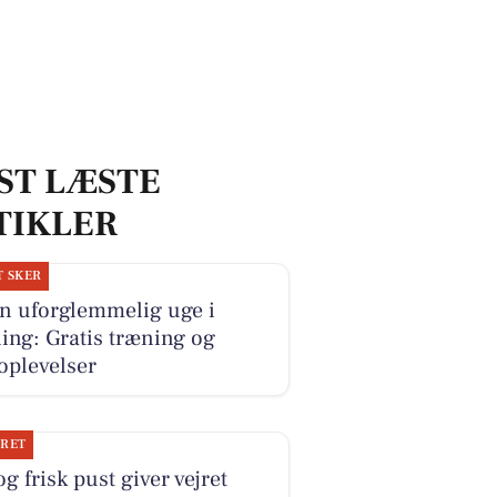
ST LÆSTE
TIKLER
T SKER
n uforglemmelig uge i
ing: Gratis træning og
oplevelser
JRET
og frisk pust giver vejret