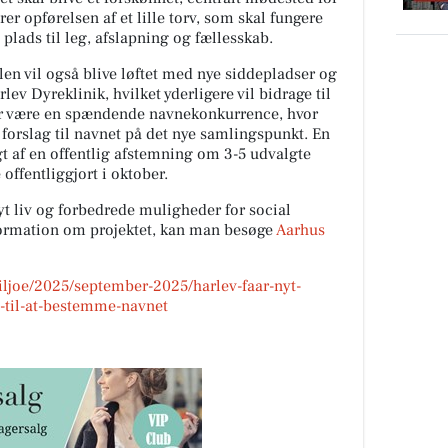
r opførelsen af et lille torv, som skal fungere
plads til leg, afslapning og fællesskab.
en vil også blive løftet med nye siddepladser og
v Dyreklinik, hvilket yderligere vil bidrage til
er være en spændende navnekonkurrence, hvor
 forslag til navnet på det nye samlingspunkt. En
gt af en offentlig afstemning om 3-5 udvalgte
offentliggjort i oktober.
yt liv og forbedrede muligheder for social
nformation om projektet, kan man besøge
Aarhus
miljoe/2025/september-2025/harlev-faar-nyt-
-til-at-bestemme-navnet