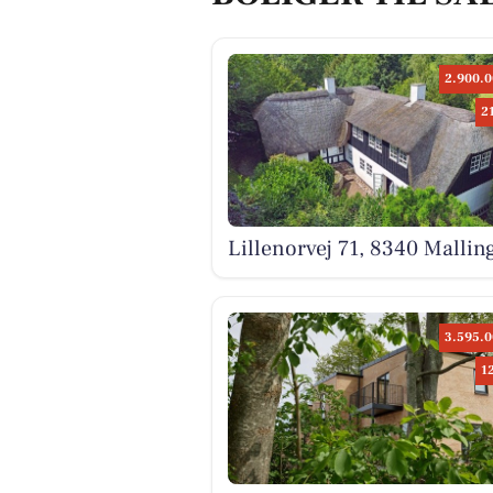
2.900.0
2
Lillenorvej 71, 8340 Mallin
3.595.0
1