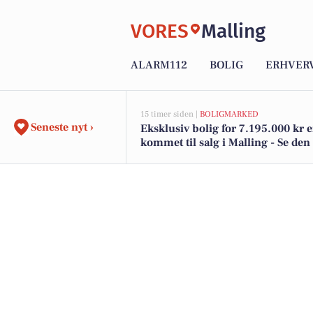
VORES
Malling
ALARM112
BOLIG
ERHVER
15 timer siden |
BOLIGMARKED
Seneste nyt ›
Eksklusiv bolig for 7.195.000 kr 
kommet til salg i Malling - Se den
dyreste boliger her