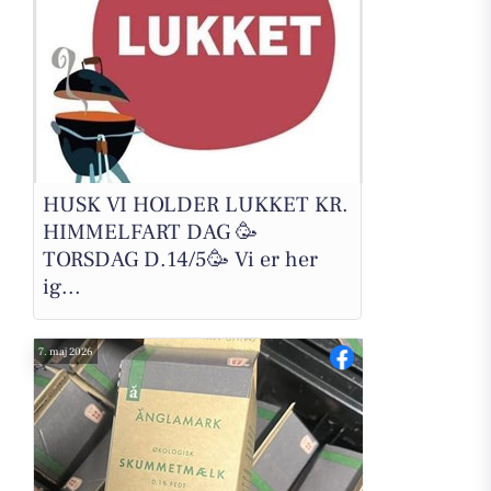
HUSK VI HOLDER LUKKET KR.
HIMMELFART DAG 🥳
TORSDAG D.14/5🥳 Vi er her
ig...
7. maj 2026