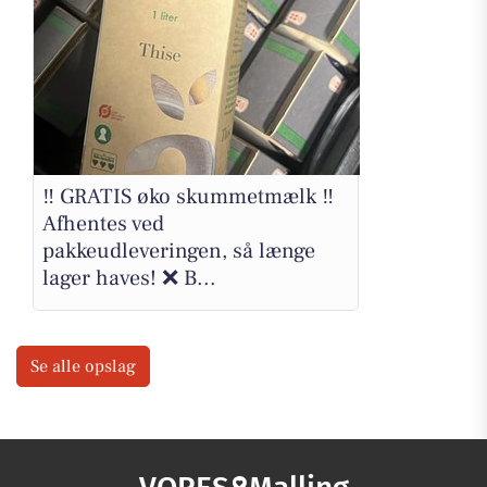
‼️ GRATIS øko skummetmælk ‼️
Afhentes ved
pakkeudleveringen, så længe
lager haves! ❌ B...
Se alle opslag