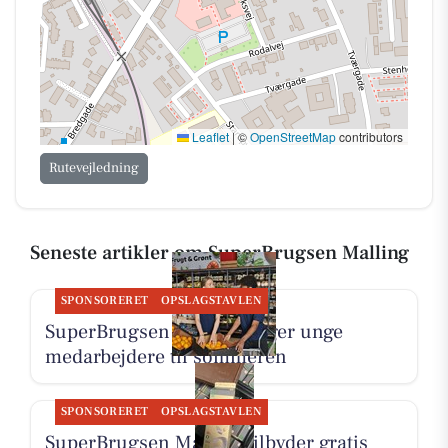
For flere opdateringer om tilbud og begivenheder
kan du følge SuperBrugsen Malling på deres
Facebookside
eller besøge deres
hjemmeside
for
mere information.
Leaflet
|
©
OpenStreetMap
contributors
Rutevejledning
Seneste artikler om SuperBrugsen Malling
SPONSORERET
OPSLAGSTAVLEN
SuperBrugsen Malling søger unge
medarbejdere til sommeren
SPONSORERET
OPSLAGSTAVLEN
SuperBrugsen Malling tilbyder gratis