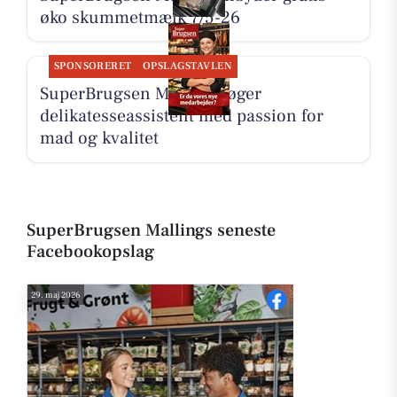
øko skummetmælk 7/5-26
SPONSORERET
OPSLAGSTAVLEN
SuperBrugsen Malling søger
delikatesseassistent med passion for
mad og kvalitet
SuperBrugsen Mallings seneste
Facebookopslag
29. maj 2026