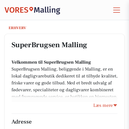
VORES
Malling
SuperBrugsen Malling
ERHVERV
SuperBrugsen Malling
Velkommen til SuperBrugsen Malling
SuperBrugsen Malling, beliggende i Malling, er en
lokal dagligvarebutik dedikeret til at tilbyde kvalitet,
friske varer og gode tilbud. Med et bredt udvalg af
fødevarer, specialiteter og dagligvarer kombineret
med fremragende service, er butikken en hjørnesten
i lokalsamfundet. SuperBrugsen Malling er et sted,
Læs mere
hvor den personlige relation og det stærke lokale
engagement altid er i centrum.
Adresse