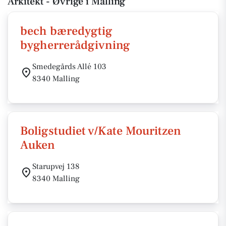
Arkitekt - Øvrige i Malling
bech bæredygtig
bygherrerådgivning
Smedegårds Allé 103
8340 Malling
Boligstudiet v/Kate Mouritzen
Auken
Starupvej 138
8340 Malling