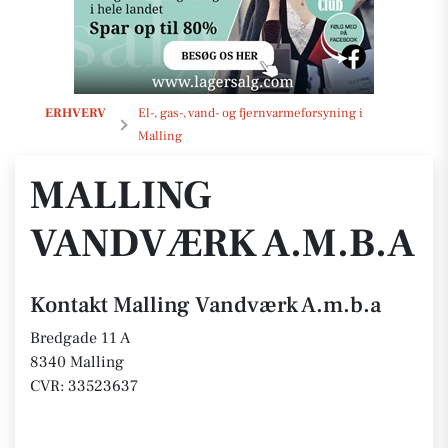
Malling Vandværk A.m.b.a
ERHVERV
El-, gas-, vand- og fjernvarmeforsyning i
Malling
MALLING
VANDVÆRK A.M.B.A
Kontakt Malling Vandværk A.m.b.a
Bredgade 11 A
8340 Malling
CVR: 33523637