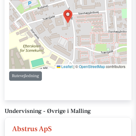
Leaflet
|
©
OpenStreetMap
contributors
Rutevejledning
Undervisning - Øvrige i Malling
Abstrus ApS