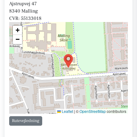
Ajstrupvej 47
8340 Malling
CVR: 55133018
+
−
Leaflet
|
©
OpenStreetMap
contributors
Rutevejledning