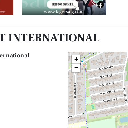
DT INTERNATIONAL
ternational
+
−