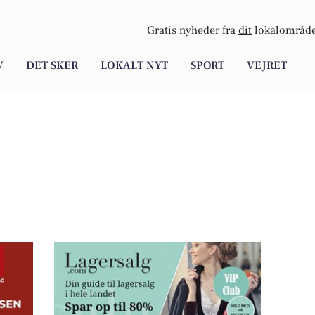
Gratis nyheder fra
dit
lokalområde
V
DET SKER
LOKALT NYT
SPORT
VEJRET