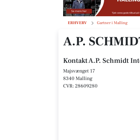
A.P. Schmidt International
ERHVERV
Gartner i Malling
A.P. SCHMI
Kontakt A.P. Schmidt In
Majsvænget 17
8340 Malling
CVR: 28609280