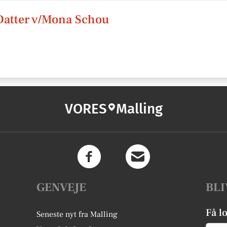
Datter v/Mona Schou
VORES
Malling
GENVEJE
BLI
Få l
Seneste nyt fra Malling