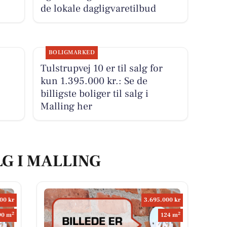
de lokale dagligvaretilbud
BOLIGMARKED
Tulstrupvej 10 er til salg for
kun 1.395.000 kr.: Se de
billigste boliger til salg i
Malling her
LG I MALLING
00 kr
3.695.000 kr
2
2
90 m
124 m