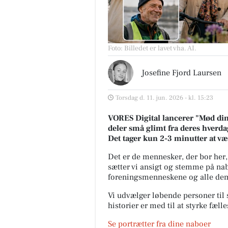
Foto: Billedet er lavet vha. AI
.
Josefine Fjord Laursen
Torsdag d. 11. jun. 2026 - kl. 15:23
VORES Digital lancerer "Mød dine
deler små glimt fra deres hverdag
Det tager kun 2-3 minutter at v
Det er de mennesker, der bor her,
sætter vi ansigt og stemme på nab
foreningsmenneskene og alle dem,
Vi udvælger løbende personer til s
historier er med til at styrke fæl
Se portrætter fra dine naboer