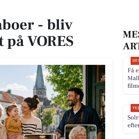
å VORES
boer - bliv
ME
t på VORES
AR
DE
Få e
Mall
film
VE
Solr
eft