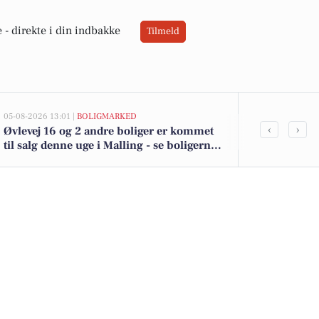
 -
direkte i din indbakke
Tilmeld
05-08-2026 13:01 |
BOLIGMARKED
05-08-2026 13:01
‹
›
Øvlevej 16 og 2 andre boliger er kommet
Top 6 over dy
til salg denne uge i Malling - se boligerne
Malling. Pris
her.