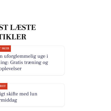
ST LÆSTE
TIKLER
T SKER
n uforglemmelig uge i
ing: Gratis træning og
oplevelser
JRET
igt skifte med lun
ermiddag