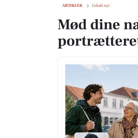
Mød dine naboer - bliv portrætteret p
ARTIKLER
Lokalt nyt
Mød dine na
portrættere