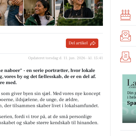
Del artikel
Opdateret torsdag d. 11. jun. 2026 - kl. 15:41
 naboer" - en serie portrætter, hvor lokale
, vores by og det fællesskab, de er en del af.
ære med.
 som giver byen sin sjæl.
Med vores nye koncept
oerne, ildsjælene, de unge, de ældre,
 der tilsammen skaber livet i lokalsamfundet.
erien, fordi vi tror på, at de små personlige
lesskabet og skabe større kendskab til hinanden.