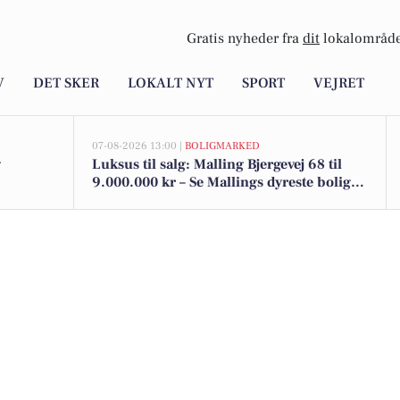
Gratis nyheder fra
dit
lokalområde
V
DET SKER
LOKALT NYT
SPORT
VEJRET
07-08-2026 13:00 |
BOLIGMARKED
g
Luksus til salg: Malling Bjergevej 68 til
9.000.000 kr – Se Mallings dyreste boliger
her