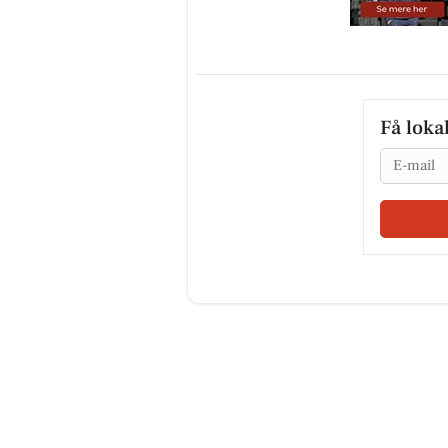
Få loka
Email