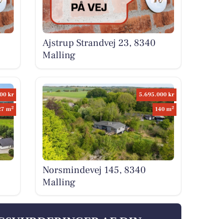
Ajstrup Strandvej 23, 8340
Malling
00 kr
5.695.000 kr
2
2
27 m
140 m
Norsmindevej 145, 8340
Malling