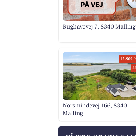
Rughavevej 7, 8340 Malling
15.900.0
2
Norsmindevej 166, 8340
Malling