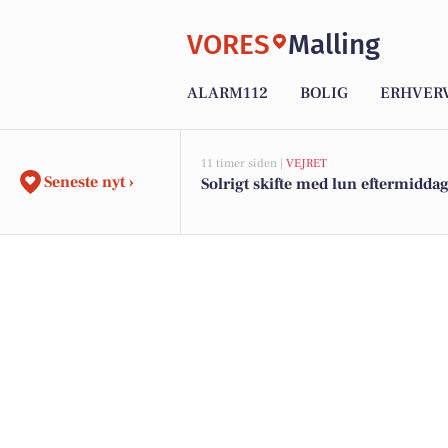
VORES
Malling
ALARM112
BOLIG
ERHVER
11 timer siden |
VEJRET
Seneste nyt ›
Solrigt skifte med lun eftermidda