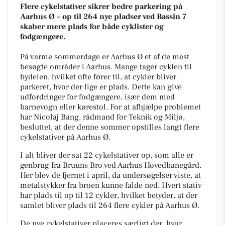
Flere cykelstativer sikrer bedre parkering på
Aarhus Ø – op til 264 nye pladser ved Bassin 7
skaber mere plads for både cyklister og
fodgængere.
På varme sommerdage er Aarhus Ø et af de mest
besøgte områder i Aarhus. Mange tager cyklen til
bydelen, hvilket ofte fører til, at cykler bliver
parkeret, hvor der lige er plads. Dette kan give
udfordringer for fodgængere, især dem med
barnevogn eller kørestol. For at afhjælpe problemet
har Nicolaj Bang, rådmand for Teknik og Miljø,
besluttet, at der denne sommer opstilles langt flere
cykelstativer på Aarhus Ø.
I alt bliver der sat 22 cykelstativer op, som alle er
genbrug fra Bruuns Bro ved Aarhus Hovedbanegård.
Her blev de fjernet i april, da undersøgelser viste, at
metalstykker fra broen kunne falde ned. Hvert stativ
har plads til op til 12 cykler, hvilket betyder, at der
samlet bliver plads til 264 flere cykler på Aarhus Ø.
De nye cykelstativer placeres særligt der, hvor