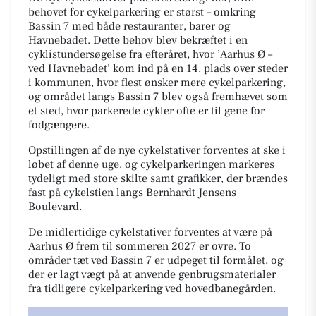
behovet for cykelparkering er størst – omkring
Bassin 7 med både restauranter, barer og
Havnebadet. Dette behov blev bekræftet i en
cyklistundersøgelse fra efteråret, hvor ’Aarhus Ø –
ved Havnebadet’ kom ind på en 14. plads over steder
i kommunen, hvor flest ønsker mere cykelparkering,
og området langs Bassin 7 blev også fremhævet som
et sted, hvor parkerede cykler ofte er til gene for
fodgængere.
Opstillingen af de nye cykelstativer forventes at ske i
løbet af denne uge, og cykelparkeringen markeres
tydeligt med store skilte samt grafikker, der brændes
fast på cykelstien langs Bernhardt Jensens
Boulevard.
De midlertidige cykelstativer forventes at være på
Aarhus Ø frem til sommeren 2027 er ovre. To
områder tæt ved Bassin 7 er udpeget til formålet, og
der er lagt vægt på at anvende genbrugsmaterialer
fra tidligere cykelparkering ved hovedbanegården.