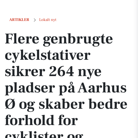
Flere genbrugte cykelstativer sikrer 264 nye pladser på Aarhus Ø og 
ARTIKLER
Lokalt nyt
Flere genbrugte
cykelstativer
sikrer 264 nye
pladser på Aarhus
Ø og skaber bedre
forhold for
cyklister og