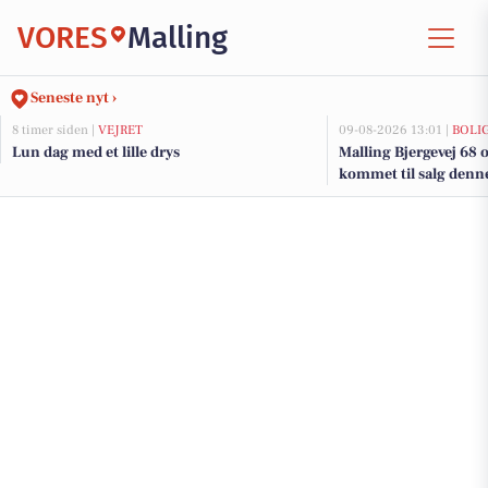
VORES
Malling
Seneste nyt ›
8 timer siden |
VEJRET
09-08-2026 13:01 |
BOLI
Lun dag med et lille drys
Malling Bjergevej 68 
kommet til salg denne 
boligerne her.