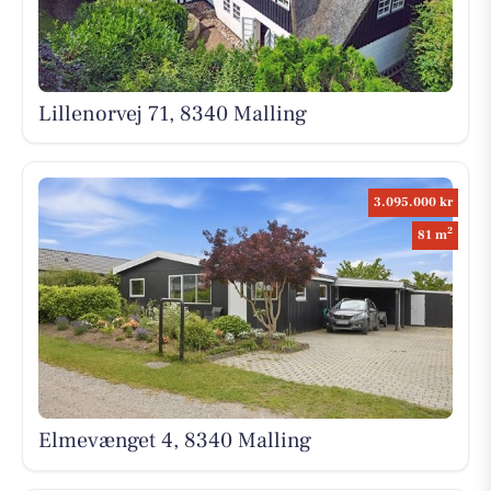
Lillenorvej 71, 8340 Malling
3.095.000 kr
2
81 m
Elmevænget 4, 8340 Malling