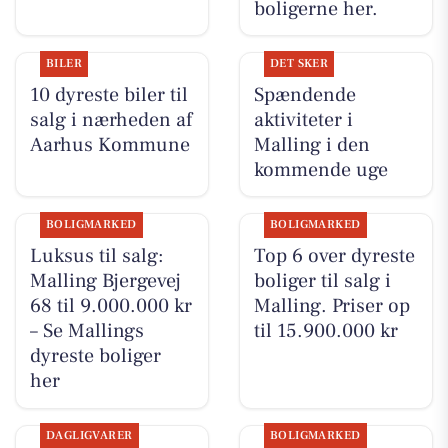
boligerne her.
BILER
DET SKER
10 dyreste biler til
Spændende
salg i nærheden af
aktiviteter i
Aarhus Kommune
Malling i den
kommende uge
BOLIGMARKED
BOLIGMARKED
Luksus til salg:
Top 6 over dyreste
Malling Bjergevej
boliger til salg i
68 til 9.000.000 kr
Malling. Priser op
– Se Mallings
til 15.900.000 kr
dyreste boliger
her
DAGLIGVARER
BOLIGMARKED