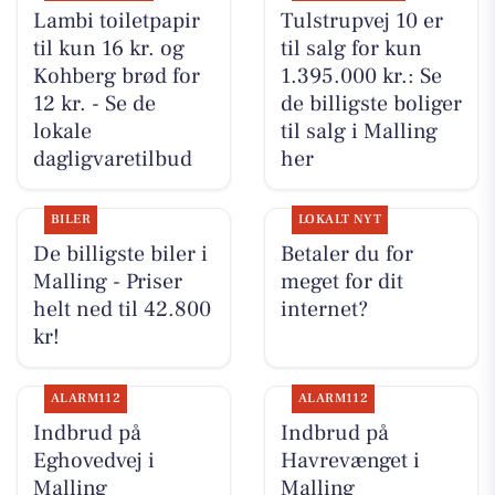
Lambi toiletpapir
Tulstrupvej 10 er
til kun 16 kr. og
til salg for kun
Kohberg brød for
1.395.000 kr.: Se
12 kr. - Se de
de billigste boliger
lokale
til salg i Malling
dagligvaretilbud
her
BILER
LOKALT NYT
De billigste biler i
Betaler du for
Malling - Priser
meget for dit
helt ned til 42.800
internet?
kr!
ALARM112
ALARM112
Indbrud på
Indbrud på
Eghovedvej i
Havrevænget i
Malling
Malling