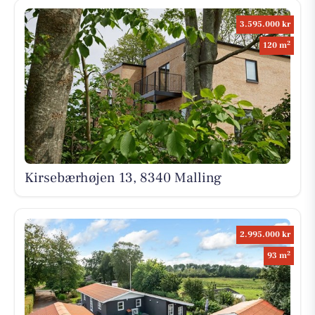
3.595.000 kr
2
120 m
Kirsebærhøjen 13, 8340 Malling
2.995.000 kr
2
93 m