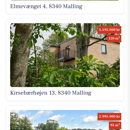
Elmevænget 4, 8340 Malling
3.595.000 kr
2
120 m
Kirsebærhøjen 13, 8340 Malling
2.995.000 kr
2
93 m