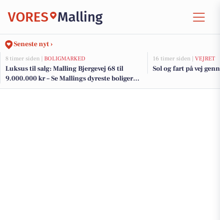
VORES
Malling
Seneste nyt ›
8 timer siden |
BOLIGMARKED
16 timer siden |
VEJRET
Luksus til salg: Malling Bjergevej 68 til
Sol og fart på vej ge
9.000.000 kr – Se Mallings dyreste boliger
her