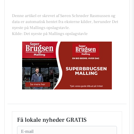
Denne artikel er skrevet af Søren Schrøder Rasmussen og
data er automatisk hentet fra eksterne kilder, herunder Det
nyeste på Mallings opslagstavle.
Kilde: Det nyeste på Mallings opslagstavle
Få lokale nyheder GRATIS
Email