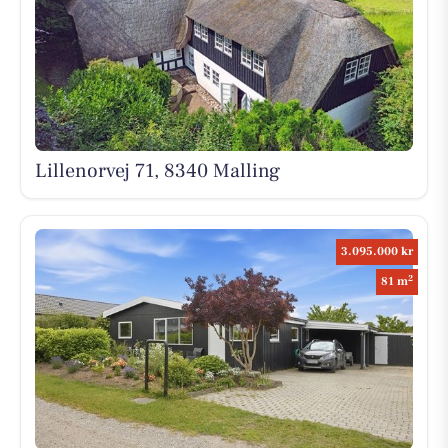
Lillenorvej 71, 8340 Malling
3.095.000 kr
2
81 m