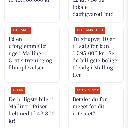
til 15.900.000 kr
12 kr. - Se de
lokale
dagligvaretilbud
DET SKER
BOLIGMARKED
Få en
Tulstrupvej 10 er
uforglemmelig
til salg for kun
uge i Malling:
1.395.000 kr.: Se
Gratis træning og
de billigste boliger
filmoplevelser
til salg i Malling
her
BILER
LOKALT NYT
De billigste biler i
Betaler du for
Malling - Priser
meget for dit
helt ned til 42.800
internet?
kr!