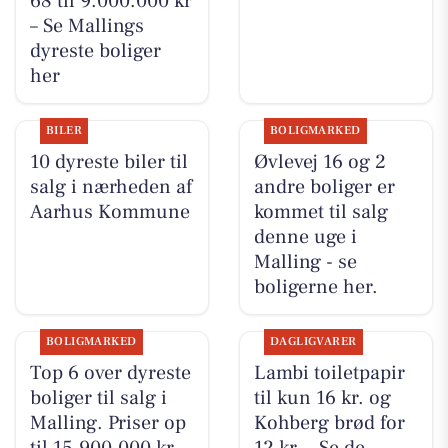
68 til 9.000.000 kr
– Se Mallings
dyreste boliger
her
BILER
BOLIGMARKED
10 dyreste biler til
Øvlevej 16 og 2
salg i nærheden af
andre boliger er
Aarhus Kommune
kommet til salg
denne uge i
Malling - se
boligerne her.
BOLIGMARKED
DAGLIGVARER
Top 6 over dyreste
Lambi toiletpapir
boliger til salg i
til kun 16 kr. og
Malling. Priser op
Kohberg brød for