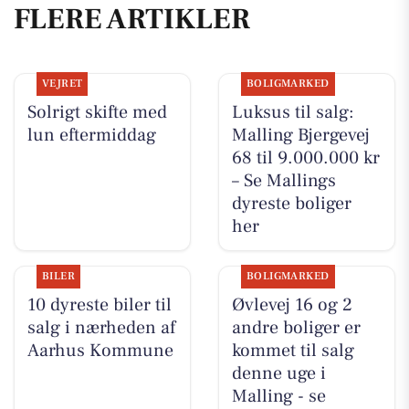
FLERE ARTIKLER
VEJRET
BOLIGMARKED
Solrigt skifte med
Luksus til salg:
lun eftermiddag
Malling Bjergevej
68 til 9.000.000 kr
– Se Mallings
dyreste boliger
her
BILER
BOLIGMARKED
10 dyreste biler til
Øvlevej 16 og 2
salg i nærheden af
andre boliger er
Aarhus Kommune
kommet til salg
denne uge i
Malling - se