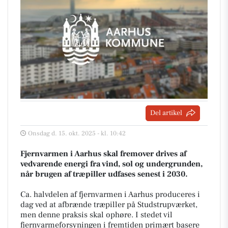
Del artikel
Onsdag d. 15. okt. 2025 - kl. 10:42
Fjernvarmen i Aarhus skal fremover drives af
vedvarende energi fra vind, sol og undergrunden,
når brugen af træpiller udfases senest i 2030.
Ca. halvdelen af fjernvarmen i Aarhus produceres i
dag ved at afbrænde træpiller på Studstrupværket,
men denne praksis skal ophøre. I stedet vil
fjernvarmeforsyningen i fremtiden primært basere