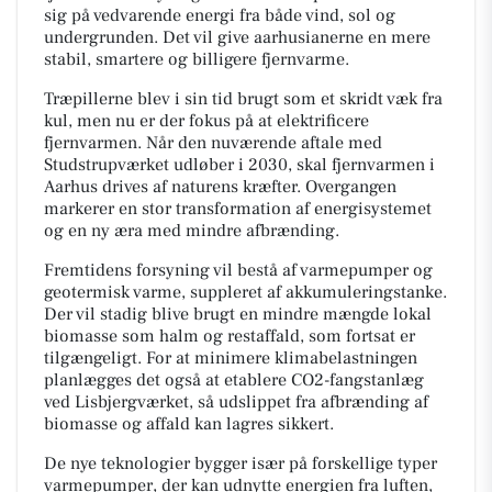
sig på vedvarende energi fra både vind, sol og
undergrunden. Det vil give aarhusianerne en mere
stabil, smartere og billigere fjernvarme.
Træpillerne blev i sin tid brugt som et skridt væk fra
kul, men nu er der fokus på at elektrificere
fjernvarmen. Når den nuværende aftale med
Studstrupværket udløber i 2030, skal fjernvarmen i
Aarhus drives af naturens kræfter. Overgangen
markerer en stor transformation af energisystemet
og en ny æra med mindre afbrænding.
Fremtidens forsyning vil bestå af varmepumper og
geotermisk varme, suppleret af akkumuleringstanke.
Der vil stadig blive brugt en mindre mængde lokal
biomasse som halm og restaffald, som fortsat er
tilgængeligt. For at minimere klimabelastningen
planlægges det også at etablere CO2-fangstanlæg
ved Lisbjergværket, så udslippet fra afbrænding af
biomasse og affald kan lagres sikkert.
De nye teknologier bygger især på forskellige typer
varmepumper, der kan udnytte energien fra luften,