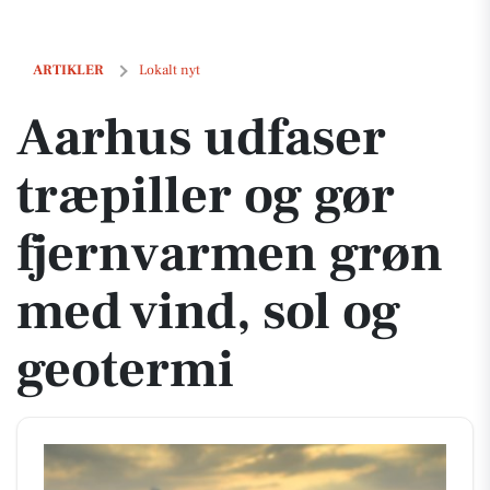
Aarhus udfaser træpiller og gør fjernvarmen grøn med vind, sol og g
ARTIKLER
Lokalt nyt
Aarhus udfaser
træpiller og gør
fjernvarmen grøn
med vind, sol og
geotermi