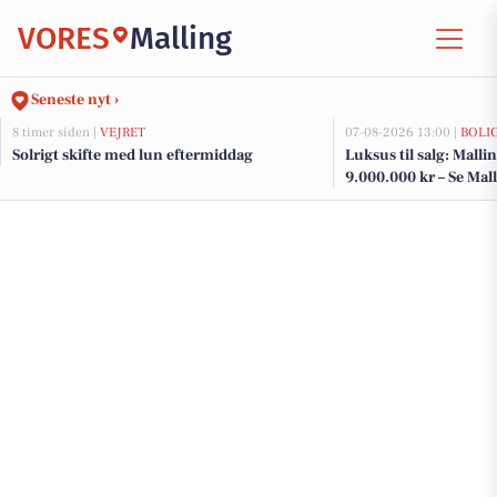
VORES
Malling
Seneste nyt ›
8 timer siden |
VEJRET
07-08-2026 13:00 |
BOLI
Solrigt skifte med lun eftermiddag
Luksus til salg: Mallin
9.000.000 kr – Se Mall
her