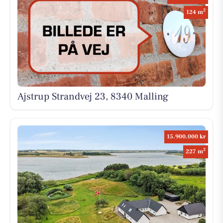
2
124 m
Ajstrup Strandvej 23, 8340 Malling
15.900.000 kr
2
227 m