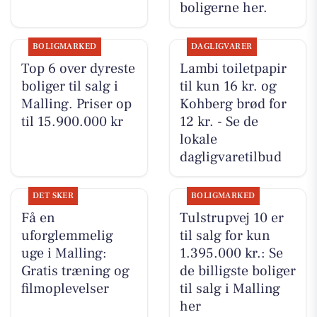
boligerne her.
BOLIGMARKED
DAGLIGVARER
Top 6 over dyreste
Lambi toiletpapir
boliger til salg i
til kun 16 kr. og
Malling. Priser op
Kohberg brød for
til 15.900.000 kr
12 kr. - Se de
lokale
dagligvaretilbud
DET SKER
BOLIGMARKED
Få en
Tulstrupvej 10 er
uforglemmelig
til salg for kun
uge i Malling:
1.395.000 kr.: Se
Gratis træning og
de billigste boliger
filmoplevelser
til salg i Malling
her