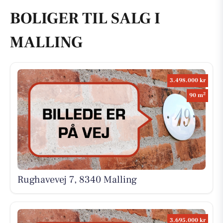
BOLIGER TIL SALG I
MALLING
3.498.000 kr
2
90 m
Rughavevej 7, 8340 Malling
3.695.000 kr