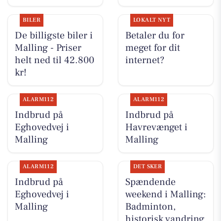
BILER
LOKALT NYT
De billigste biler i
Betaler du for
Malling - Priser
meget for dit
helt ned til 42.800
internet?
kr!
ALARM112
ALARM112
Indbrud på
Indbrud på
Eghovedvej i
Havrevænget i
Malling
Malling
ALARM112
DET SKER
Indbrud på
Spændende
Eghovedvej i
weekend i Malling:
Malling
Badminton,
historisk vandring