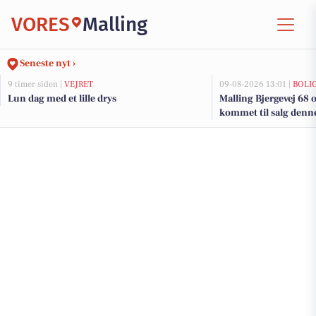
VORES
Malling
Seneste nyt ›
9 timer siden |
VEJRET
09-08-2026 13:01 |
BOLI
Lun dag med et lille drys
Malling Bjergevej 68 
kommet til salg denne 
boligerne her.