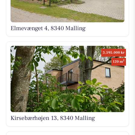
Elmevænget 4, 8340 Malling
3.595.000 kr
2
120 m
Kirsebærhøjen 13, 8340 Malling