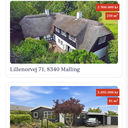
2.900.000 kr
2
210 m
Lillenorvej 71, 8340 Malling
3.095.000 kr
2
81 m