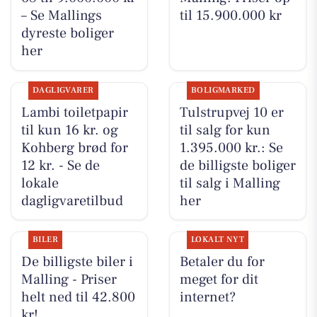
– Se Mallings
til 15.900.000 kr
dyreste boliger
her
DAGLIGVARER
BOLIGMARKED
Lambi toiletpapir
Tulstrupvej 10 er
til kun 16 kr. og
til salg for kun
Kohberg brød for
1.395.000 kr.: Se
12 kr. - Se de
de billigste boliger
lokale
til salg i Malling
dagligvaretilbud
her
BILER
LOKALT NYT
De billigste biler i
Betaler du for
Malling - Priser
meget for dit
helt ned til 42.800
internet?
kr!