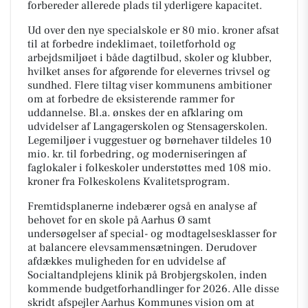
forbereder allerede plads til yderligere kapacitet.
Ud over den nye specialskole er 80 mio. kroner afsat
til at forbedre indeklimaet, toiletforhold og
arbejdsmiljøet i både dagtilbud, skoler og klubber,
hvilket anses for afgørende for elevernes trivsel og
sundhed. Flere tiltag viser kommunens ambitioner
om at forbedre de eksisterende rammer for
uddannelse. Bl.a. ønskes der en afklaring om
udvidelser af Langagerskolen og Stensagerskolen.
Legemiljøer i vuggestuer og børnehaver tildeles 10
mio. kr. til forbedring, og moderniseringen af
faglokaler i folkeskoler understøttes med 108 mio.
kroner fra Folkeskolens Kvalitetsprogram.
Fremtidsplanerne indebærer også en analyse af
behovet for en skole på Aarhus Ø samt
undersøgelser af special- og modtagelsesklasser for
at balancere elevsammensætningen. Derudover
afdækkes muligheden for en udvidelse af
Socialtandplejens klinik på Brobjergskolen, inden
kommende budgetforhandlinger for 2026. Alle disse
skridt afspejler Aarhus Kommunes vision om at