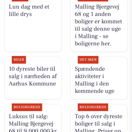
Lun dag med et
Malling Bjergevej
lille drys
68 og 1 anden
boliger er kommet
til salg denne uge
i Malling - se
boligerne her.
BILER
DET SKER
10 dyreste biler til
Spændende
salg i nærheden af
aktiviteter i
Aarhus Kommune
Malling i den
kommende uge
BOLIGMARKED
BOLIGMARKED
Luksus til salg:
Top 6 over dyreste
Malling Bjergevej
boliger til salg i
68 til 9.000.000 kr
Malling. Priser op